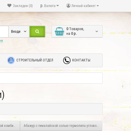
р.
Закладки (0)
Валюта
Личный кабинет
0
Tоваров,
Везде
на
0 р.
ни
СТРОИТЕЛЬНЫЙ ОТДЕЛ
КОНТАКТЫ
и)
й комбинированный (3 плитки)
Абажур с гималайской солью термолипа угловой (1 плитка)