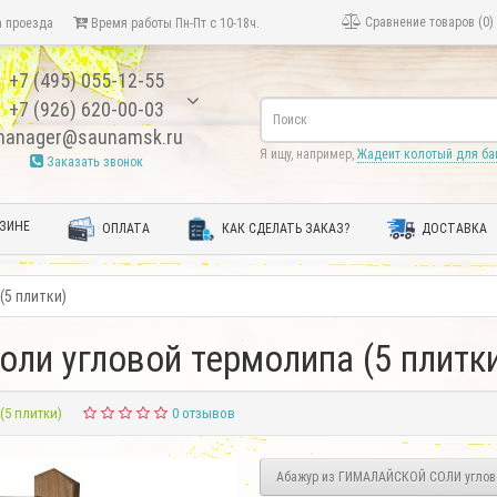
Сравнение товаров (0)
 проезда
Время работы Пн-Пт с 10-18ч.
+7 (495) 055-12-55
+7 (926) 620-00-03
anager@saunamsk.ru
Я ищу, например,
Жадеит колотый для ба
Заказать звонок
ЗИНЕ
ОПЛАТА
КАК СДЕЛАТЬ ЗАКАЗ?
ДОСТАВКА
(5 плитки)
оли угловой термолипа (5 плитк
(5 плитки)
0 отзывов
Абажур из ГИМАЛАЙСКОЙ СОЛИ углово