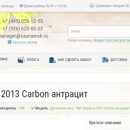
Сравнение товаров (0)
 проезда
Время работы Пн-Пт с 10-18ч.
+7 (495) 055-12-55
+7 (926) 620-00-03
anager@saunamsk.ru
Я ищу, например,
Жадеит колотый для ба
Заказать звонок
ЗИНЕ
ОПЛАТА
КАК СДЕЛАТЬ ЗАКАЗ?
ДОСТАВКА
2013 Carbon антрацит
зводитель:
TMF
Модель:
Дровяная печь TMF Бирюса 2013 Carbon антрацит
Краткое описание