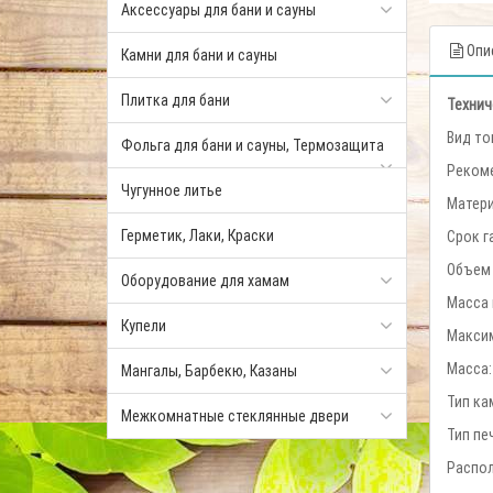
Аксессуары для бани и сауны
Опи
Камни для бани и сауны
Плитка для бани
Технич
Вид то
Фольга для бани и сауны, Термозащита
Рекоме
Чугунное литье
Матери
Герметик, Лаки, Краски
Срок г
Объем 
Оборудование для хамам
Масса 
Купели
Максим
Масса:
Мангалы, Барбекю, Казаны
Тип ка
Межкомнатные стеклянные двери
Тип пе
Распо