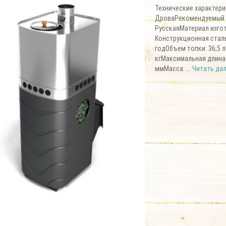
Технические характери
ДроваРекомендуемый 
РусскаяМатериал изго
Конструкционная сталь
годОбъем топки: 36,5 
кгМаксимальная длина 
ммМасса: ...
Читать дале