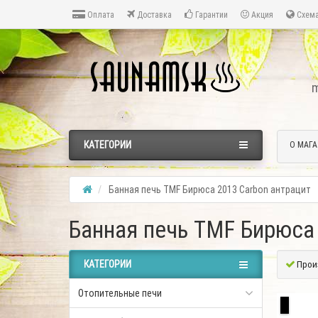
Оплата
Доставка
Гарантии
Акция
Схема
m
КАТЕГОРИИ
О МАГА
Банная печь TMF Бирюса 2013 Carbon антрацит
Банная печь TMF Бирюса 
КАТЕГОРИИ
Прои
Отопительные печи