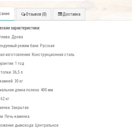
сание
Отзывов (0)
Доставка
еские характеристики:
плива: Дрова
ндуемый режим бани: Русская
ал изготовления: Конструкционная сталь
арантии: 1 год
топки: 36,5 л
камней: 30 кг
альная длина полена: 400 мм
 62 кг
менки: Закрытая
чи: Печь-каменка
ложение дымохода: Центральное