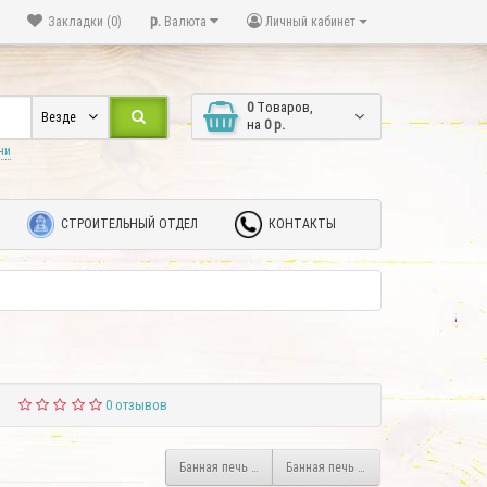
р.
Закладки (0)
Валюта
Личный кабинет
0
Tоваров,
Везде
на
0 р.
ни
СТРОИТЕЛЬНЫЙ ОТДЕЛ
КОНТАКТЫ
0 отзывов
Банная печь TMF Ангара 2012 Витра Inox Терракот с 
Банная печь TMF Бирюса 2013 Carb