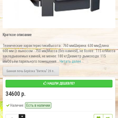
Краткое описание
Технические характеристикиВысота : 760 ммШирина: 630 ммДлина:
600 мм (с выносом - 750 мм)Масса (без камней), не более : 115 кгМасса
закладываемых камней, не менее: 180 кгДиаметр дымохода: 115
ммОбъём парильного помещения...
Читать далее...
Банная печь Берёзка "Витязь" 28 печь-камин
НАШЛИ ДЕШЕВЛЕ?
34600 р.
Наличие:
Есть в наличии