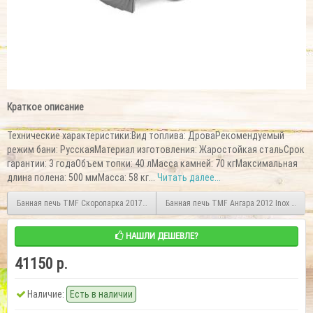
Краткое описание
Технические характеристики:Вид топлива: ДроваРекомендуемый
режим бани: РусскаяМатериал изготовления: Жаростойкая стальСрок
гарантии: 3 годаОбъем топки: 40 лМасса камней: 70 кгМаксимальная
длина полена: 500 ммМасса: 58 кг...
Читать далее...
Банная печь TMF Скоропарка 2017 Inox ДНC Б антрацит
Банная печь TMF Ангара 2012 Inox антр
НАШЛИ ДЕШЕВЛЕ?
41150 р.
Наличие:
Есть в наличии