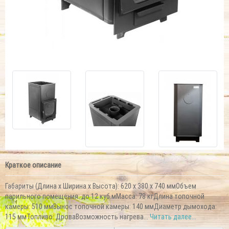
Краткое описание
Габариты (Длина х Ширина х Высота): 620 х 380 х 740 ммОбъем
парильного помещения: до 12 куб.мМасса: 78 кгДлина топочной
камеры: 510 ммВынос топочной камеры: 140 ммДиаметр дымохода:
115 ммТопливо: ДроваВозможность нагрева...
Читать далее...