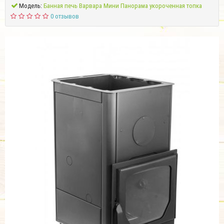
Модель:
Банная печь Варвара Мини Панорама укороченная топка
0 отзывов