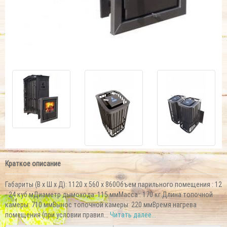
Краткое описание
Габариты (В х Ш х Д): 1120 х 560 х 860Объем парильного помещения : 12
- 24 куб.мДиаметр дымохода: 115 ммМасса : 170 кг.Длина топочной
камеры: 710 ммВынос топочной камеры: 220 ммВремя нагрева
помещения (при условии правил...
Читать далее...