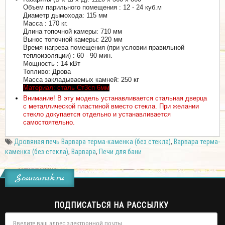
Объем парильного помещения : 12 - 24 куб.м
Диаметр дымохода: 115 мм
Масса : 170 кг.
Длина топочной камеры: 710 мм
Вынос топочной камеры: 220 мм
Время нагрева помещения (при условии правильной
теплоизоляции) : 60 - 90 мин.
Мощность : 14 кВт
Топливо: Дрова
Масса закладываемых камней: 250 кг
Материал: сталь Ст3сп 6мм
Внимание! В эту модель устанавливается стальная дверца
с металлической пластиной вместо стекла. При желании
стекло докупается отдельно и устанавливается
самостоятельно.
Дровяная печь Варвара терма-каменка (без стекла)
,
Варвара терма-
каменка (без стекла)
,
Варвара
,
Печи для бани
Saunamsk.ru
ПОДПИСАТЬСЯ НА РАССЫЛКУ