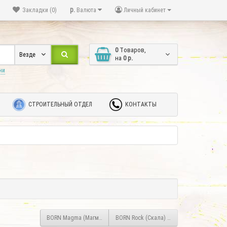
р.
Закладки (0)
Валюта
Личный кабинет
0
Tоваров,
Везде
на
0 р.
ни
СТРОИТЕЛЬНЫЙ ОТДЕЛ
КОНТАКТЫ
BORN Magma (Магма) Р360E, 36 кВт
BORN Rock (Скала) B100E, 9 кВт, G (напо