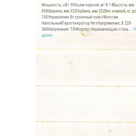
Мощность, кВт 9Объем парной, м³ 8-14Высота, мм
930Ширина, мм 332Глубина, мм 332Вес камней, кг д
100Управление Встроенный пультМонтаж
НапольныйПарогенератор НетНапряжение, В 220-
380Нагревание ТЭНКорпус Нержавеющая сталь ...
Ч
далее...