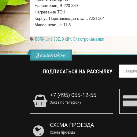
Напряжение, В 220-380
Нагревание ТЭН
Корпус Нержавеющая сталь AISI 304
Масса печи, кг 11,3
BORN Line 90E
,
9 кВт
,
Электрокаменки
Saunamsk.ru
ПОДПИСАТЬСЯ НА РАССЫЛКУ
+7 (495) 055-12-55
Заказ по телефону
СХЕМА ПРОЕЗДА
Схема проезда