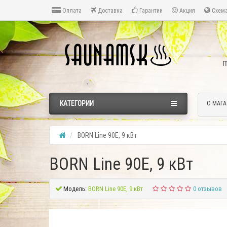
Оплата
Доставка
Гарантии
Акция
Схема
m
КАТЕГОРИИ
О МАГА
BORN Line 90E, 9 кВт
BORN Line 90E, 9 кВт
Модель:
BORN Line 90E, 9 кВт
0 отзывов