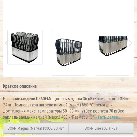
Краткое описание
Название модели Р360EМощность модели 36 кВтКоличество ТЭНов
24 шт.Температура нагрева камней (макс.) 550 ℃Время для
достижения макс. температуры 50–90 минутВес корпуса 70 кгВес
закладываемых камней (макс.) 400 кгРазмеры ...
Читать далее...
BORN Magma (Магма) Р300E, 30 кВт
BORN Line 90E, 9 кВт