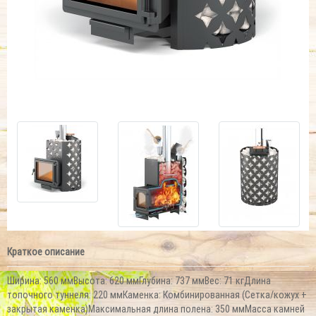
Краткое описание
Ширина: 560 ммВысота: 620 ммГлубина: 737 ммВес: 71 кгДлина
топочного туннеля: 220 ммКаменка: Комбинированная (Сетка/кожух +
закрытая каменка)Максимальная длина полена: 350 ммМасса камней