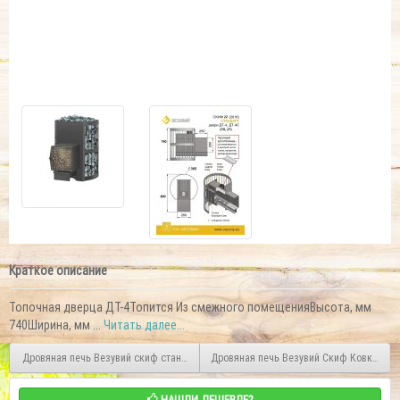
Краткое описание
Топочная дверца ДТ-4Топится Из смежного помещенияВысота, мм
740Ширина, мм ...
Читать далее...
Дровяная печь Везувий скиф стандарт 22 (ДТ-4) Б/В
Дровяная печь Везувий Скиф Ковка 16 
НАШЛИ ДЕШЕВЛЕ?