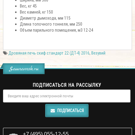
Вес, кг
45
Вес камней, кг
150
Диаметр дымохода, мм
115
Длина топочного тоннеля, мм
250
Объем парильного помещения, м3
12-24
Дровяная печь скиф стандарт 22 (ДТ-4) 2016
,
Везувий
Saunamsk.ru
ПОДПИСАТЬСЯ НА РАССЫЛКУ
ПОДПИСАТЬСЯ
+7 (495) 055-12-55