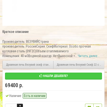
Краткое описание
Производитель: ВЕЗУВИЙСтрана
производитель: РоссияСерия: СкифМатериал: Особо прочная
котловая сталь (09Г2С)Объем отапливаемого
помещения: 40 м3Водяной контур: НетВыносной т...
Читать далее...
Дровяная печь Везувий скиф стандарт 38 (218)
Дровяная печь Везувий Скиф 22 с парог
НАШЛИ ДЕШЕВЛЕ?
69400 р.
Наличие:
Есть в наличии