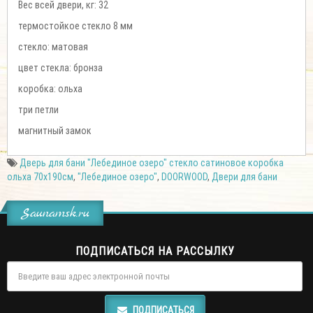
Вес всей двери, кг: 32
термостойкое стекло 8 мм
стекло: матовая
цвет стекла: бронза
коробка: ольха
три петли
магнитный замок
Дверь для бани "Лебединое озеро" стекло сатиновое коробка
ольха 70х190см
,
"Лебединое озеро"
,
DOORWOOD
,
Двери для бани
Saunamsk.ru
ПОДПИСАТЬСЯ НА РАССЫЛКУ
ПОДПИСАТЬСЯ