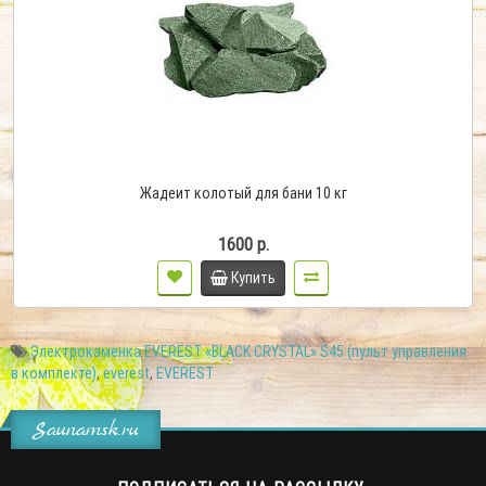
Жадеит колотый для бани 10 кг
1600 р.
Купить
Электрокаменка EVEREST «BLACK CRYSTAL» S45 (пульт управления
в комплекте)
,
everest
,
EVEREST
Saunamsk.ru