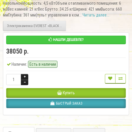
НапольноеМощность: 4,5 кВтОбъем отапливаемого помещения: 6
м3Вес камней: 21 кгВес Брутто: 34.25 кгШирина: 421 ммВысота: 660
ммГлубина: 361 мм(пульт управления в ком...
Читать далее...
Электрокаменка EVEREST «BLACK CRYSTAL» S90 (пульт управления в комплекте)
НАШЛИ ДЕШЕВЛЕ?
38050 р.
Наличие:
Есть в наличии
Купить
БЫСТРЫЙ ЗАКАЗ