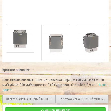
Краткое описание
Напряжение питания: 380VТип: навеснаяШирина: 470 ммВысота: 620
ммГлубина: 340 ммМощность: 8 кВтМатериал: СтальВес: 9,9 кг...
Читать
далее...
Электрокаменка ВЕЗУВИЙ MODERN-60
Электрокаменка ВЕЗУВИЙ MODERN-90
НАШЛИ ДЕШЕВЛЕ?