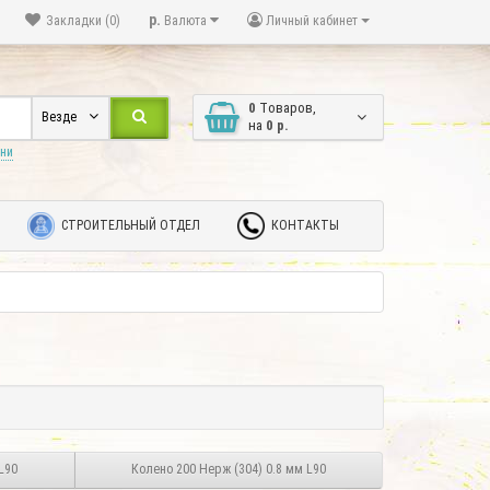
р.
Закладки (0)
Валюта
Личный кабинет
0
Tоваров,
Везде
на
0 р.
ани
СТРОИТЕЛЬНЫЙ ОТДЕЛ
КОНТАКТЫ
 мм L90
Колено 200 Нерж (304) 0.8 мм L90