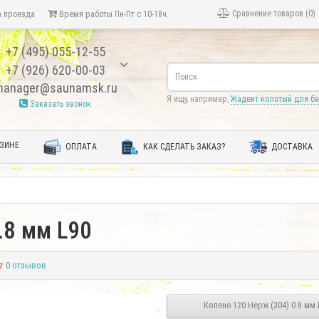
Сравнение товаров (0)
 проезда
Время работы Пн-Пт с 10-18ч.
+7 (495) 055-12-55
+7 (926) 620-00-03
anager@saunamsk.ru
Я ищу, например,
Жадеит колотый для б
Заказать звонок
ЗИНЕ
ОПЛАТА
КАК СДЕЛАТЬ ЗАКАЗ?
ДОСТАВКА
.8 мм L90
0 отзывов
Колено 120 Нерж (304) 0.8