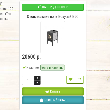
48
НАШЛИ ДЕШЕВЛЕ?
ния: 100
кетыТип
Отопительная печь Везувий В5С
плитка
20600 р.
Наличие:
Есть в наличии
Купить
БЫСТРЫЙ ЗАКАЗ