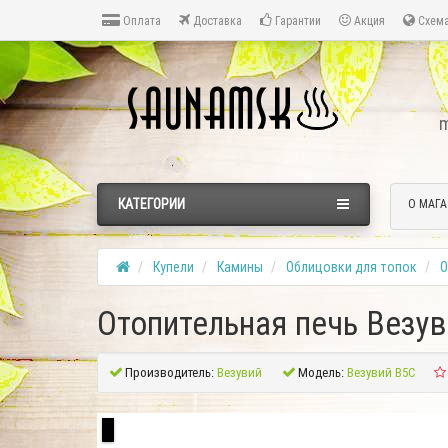
Оплата
Доставка
Гарантии
Акция
Схема
m
КАТЕГОРИИ
О МАГА
Купели
Камины
Облицовки для топок
О
Отопительная печь Везу
Производитель:
Везувий
Модель:
Везувий В5С