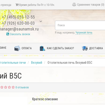
Сравнение товаров (0)
 проезда
Время работы Пн-Пт с 10-18ч.
+7 (495) 055-12-55
+7 (926) 620-00-03
anager@saunamsk.ru
Я ищу, например,
Чугунная печь
Заказать звонок
ЗИНЕ
ОПЛАТА
КАК СДЕЛАТЬ ЗАКАЗ?
ДОСТАВКА
топительные печи
Везувий
Отопительная печь Везувий В5С
вий В5С
0 отзывов
Краткое описание