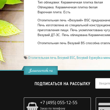
Тип облицовки: Керамичечкая плитка белая
Облицовка: Керамичечкая плитка белая
Варочная плита: Есть
Отопительная печь «Везувий» В5С предназначе
Печь изготовлена из специальной конструкцио
приготовления пищи. Печь укомплектована чугу
Везувий ДТ-3С. Печь облицована Керамическим
Отопительная печь Везувий В5 способна отапл
Отопительная печь Везувий В5С
,
Везувий буржуйка мин
Saunamsk.ru
ПОДПИСАТЬСЯ НА РАССЫЛКУ
+7 (495) 055-12-55
Заказ по телефону