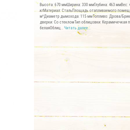
Высота: 670 ммШирина: 330 ммГлубина: 463 ммВес: 
кгМатериал: СтальПлощадь отапливаемого помеще
м²Диаметр дымохода: 115 ммТопливо: Дрова/Бри
дверки: Со стекломТип облицовки: Керамичечкая 
белаяОблиц...
Читать далее...