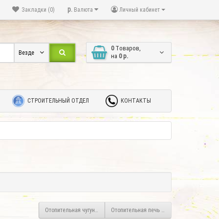
р.
Закладки (0)
Валюта
Личный кабинет
0
Tоваров,
Везде
на
0 р.
СТРОИТЕЛЬНЫЙ ОТДЕЛ
КОНТАКТЫ
Отопительная чугунная печь Везувий Триумф 180 т/о
Отопительная печь Везувий Триумф 180