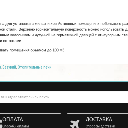
на для установки в жилых и хозяйственных помещениях небольшого раз
нной стали. Верхнюю горизонтальную поверхность можно использовать д
нным колосником и чугунной не герметичной дверцей с огнеупорным ст
и вставками.
ивать помещения объемом до 100 м3
и
,
Везувий
,
Отопительные печи
ОПЛАТА
ДОСТАВКА
Способы оплаты
Способы доставки