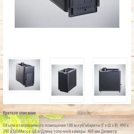
Краткое описание
Объем отапливаемого помещения:100 м.кубГабариты (Г x Ш x В): 490 x
390 x 580Масса: 68 кгДлина топочной камеры: 400 мм.Диаметр