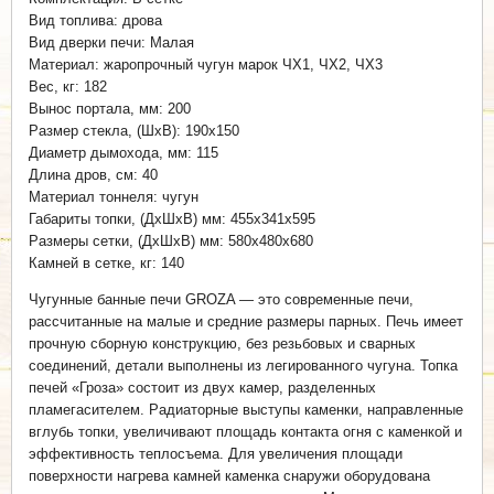
Вид топлива: дрова
Вид дверки печи: Малая
Материал: жаропрочный чугун марок ЧХ1, ЧХ2, ЧХ3
Вес, кг: 182
Вынос портала, мм: 200
Размер стекла, (ШхВ): 190x150
Диаметр дымохода, мм: 115
Длина дров, см: 40
Материал тоннеля: чугун
Габариты топки, (ДхШхВ) мм: 455х341х595
Размеры сетки, (ДхШхВ) мм: 580х480х680
Камней в сетке, кг: 140
Чугунные банные печи GROZA — это современные печи,
рассчитанные на малые и средние размеры парных. Печь имеет
прочную сборную конструкцию, без резьбовых и сварных
соединений, детали выполнены из легированного чугуна. Топка
печей «Гроза» состоит из двух камер, разделенных
пламегасителем. Радиаторные выступы каменки, направленные
вглубь топки, увеличивают площадь контакта огня с каменкой и
эффективность теплосъема. Для увеличения площади
поверхности нагрева камней каменка снаружи оборудована