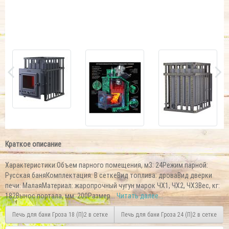
Краткое описание
Характеристики:Объем парного помещения, м3: 24Режим парной:
Русская баняКомплектация: В сеткеВид топлива: дроваВид дверки
печи: МалаяМатериал: жаропрочный чугун марок ЧХ1, ЧХ2, ЧХ3Вес, кг:
182Вынос портала, мм: 200Размер...
Читать далее...
Печь для бани Гроза 18 (П)2 в сетке
Печь для бани Гроза 24 (П)2 в сетке