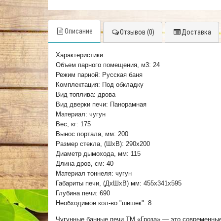
Описание
Отзывов (0)
Доставка
Характеристики:
Объем парного помещения, м3: 24
Режим парной: Русская баня
Комплектация: Под обкладку
Вид топлива: дрова
Вид дверки печи: Панорамная
Материал: чугун
Вес, кг: 175
Вынос портала, мм: 200
Размер стекла, (ШхВ): 290х200
Диаметр дымохода, мм: 115
Длина дров, см: 40
Материал тоннеля: чугун
Габариты печи, (ДхШхВ) мм: 455х341х595
Глубина печи: 690
Необходимое кол-во "шишек": 8
Чугунные банные печи ТМ «Гроза» — это современные