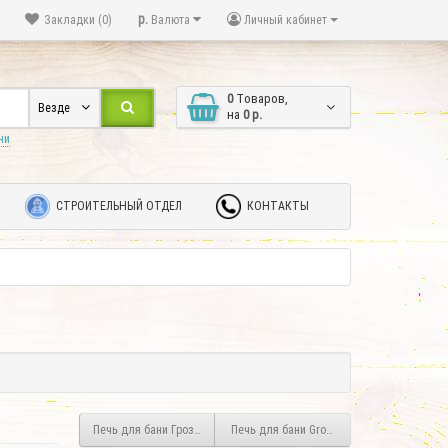
р.
Закладки (0)
Валюта
Личный кабинет
0
Tоваров,
Везде
на
0 р.
ни
СТРОИТЕЛЬНЫЙ ОТДЕЛ
КОНТАКТЫ
Печь для бани Гроза 24М
Печь для бани Grom 30 П2