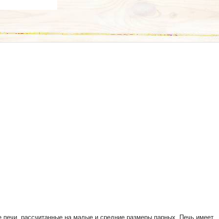
 печи, рассчитанные на малые и средние размеры парных. Печь имеет