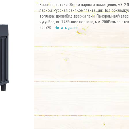
Характеристики:Объем парного помещения, м3: 2
парной: Русская баняКомплектация: Под обкладку
топлива: дроваВид дверки печи: ПанорамнаяМатер
чугунВес, кг: 175Вынос портала, мм: 200Размер стек
290х20...
Читать далее...