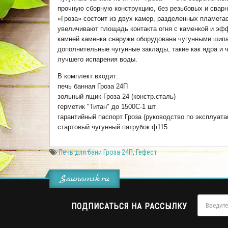
прочную сборную конструкцию, без резьбовых и сварн
«Гроза» состоит из двух камер, разделенных пламега
увеличивают площадь контакта огня с каменкой и эф
камней каменка снаружи оборудована чугунными шип
дополнительные чугунные заклады, такие как ядра и
лучшего испарения воды.
В комплект входит:
печь банная Гроза 24П
зольный ящик Гроза 24 (констр.сталь)
герметик "Титан" до 1500С-1 шт
гарантийный паспорт Гроза (руководство по эксплуата
стартовый чугунный патрубок ф115
Печь для бани Гроза 24П
,
Гефест
Saunamsk.ru
ПОДПИСАТЬСЯ НА РАССЫЛКУ