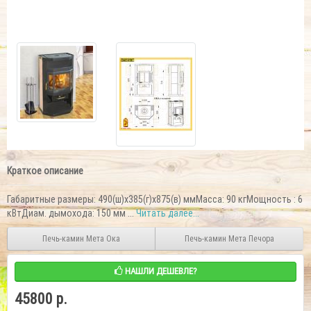
Краткое описание
Габаритные размеры: 490(ш)х385(г)х875(в) ммMacca: 90 кгМощность : 6
кВтДиам. дымохода: 150 мм ...
Читать далее...
Печь-камин Мета Ока
Печь-камин Мета Печора
НАШЛИ ДЕШЕВЛЕ?
45800 р.