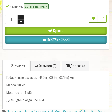
Наличие:
Есть в наличии
Купить
БЫСТРЫЙ ЗАКАЗ
Описание
Отзывов (0)
Доставка
Габаритные размеры: 490(ш)х385(г)х875(в) мм
Macca: 90 кг
Мощность : 6 кВт
Диам. дымохода: 150 мм
Печь-камин Мета Ока с плитой
,
Мета Ока с плитой
,
MetaFire
,
Мета