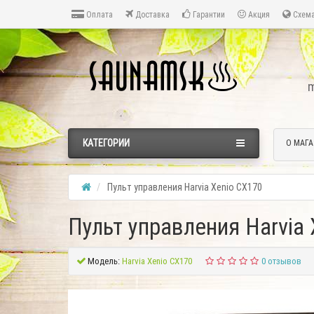
Оплата
Доставка
Гарантии
Акция
Схема
m
КАТЕГОРИИ
О МАГА
Пульт управления Harvia Xenio CX170
Пульт управления Harvia
Модель:
Harvia Xenio CX170
0 отзывов