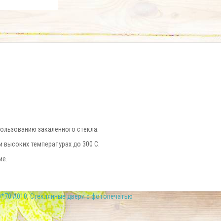
пользованию закаленного стекла.
и высоких температурах до 300 С.
ие.
0*70 А010
,
Стеклянные двери с фотопечатью