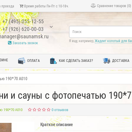
Сравнение товаров (0)
 проезда
Время работы Пн-Пт с 10-18ч.
+7 (495) 055-12-55
+7 (926) 620-00-03
anager@saunamsk.ru
Я ищу, например,
Жадеит колотый для ба
Заказать звонок
ЗИНЕ
ОПЛАТА
КАК СДЕЛАТЬ ЗАКАЗ?
ДОСТАВКА
тью 190*70 А010
ни и сауны с фотопечатью 190*7
ю 190*70 А010
0 отзывов
Краткое описание