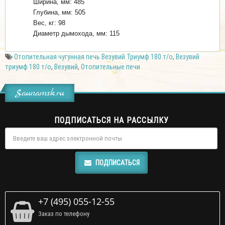
Ширина, мм: 485
Глубина, мм: 505
Вес, кг: 98
Диаметр дымохода, мм: 115
Отопительная чугунная печь Везувий Триумф 180 т/о
,
Везувий
триумф 180 т/о
,
Везувий
,
Отопительные печи
Saunamsk.ru
ПОДПИСАТЬСЯ НА РАССЫЛКУ
ПОДПИСАТЬСЯ
+7 (495) 055-12-55
Заказ по телефону